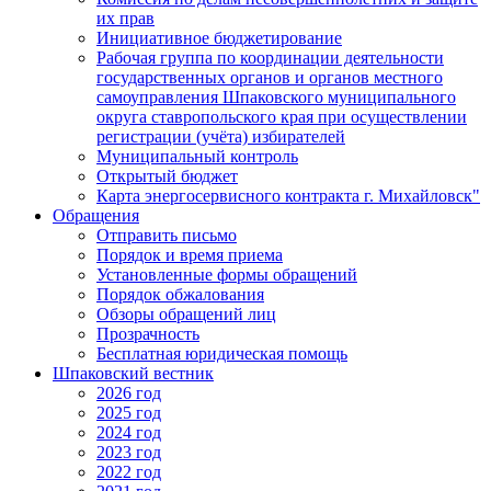
их прав
Инициативное бюджетирование
Рабочая группа по координации деятельности
государственных органов и органов местного
самоуправления Шпаковского муниципального
округа ставропольского края при осуществлении
регистрации (учёта) избирателей
Муниципальный контроль
Открытый бюджет
Карта энергосервисного контракта г. Михайловск"
Обращения
Отправить письмо
Порядок и время приема
Установленные формы обращений
Порядок обжалования
Обзоры обращений лиц
Прозрачность
Бесплатная юридическая помощь
Шпаковский вестник
2026 год
2025 год
2024 год
2023 год
2022 год