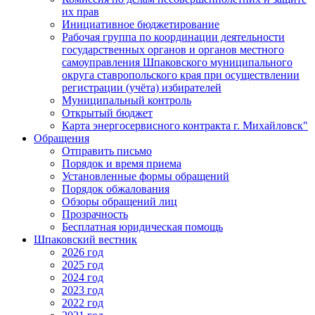
их прав
Инициативное бюджетирование
Рабочая группа по координации деятельности
государственных органов и органов местного
самоуправления Шпаковского муниципального
округа ставропольского края при осуществлении
регистрации (учёта) избирателей
Муниципальный контроль
Открытый бюджет
Карта энергосервисного контракта г. Михайловск"
Обращения
Отправить письмо
Порядок и время приема
Установленные формы обращений
Порядок обжалования
Обзоры обращений лиц
Прозрачность
Бесплатная юридическая помощь
Шпаковский вестник
2026 год
2025 год
2024 год
2023 год
2022 год