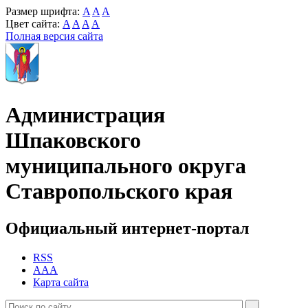
Размер шрифта:
A
A
A
Цвет сайта:
A
A
A
A
Полная версия сайта
Администрация
Шпаковского
муниципального округа
Ставропольского края
Официальный интернет-портал
RSS
AAA
Карта сайта