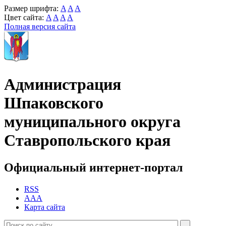
Размер шрифта:
A
A
A
Цвет сайта:
A
A
A
A
Полная версия сайта
Администрация
Шпаковского
муниципального округа
Ставропольского края
Официальный интернет-портал
RSS
AAA
Карта сайта