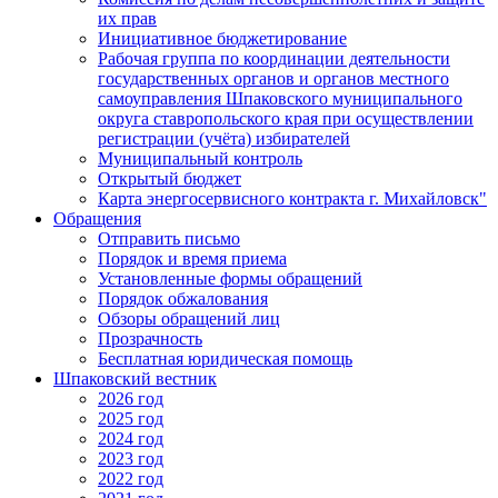
их прав
Инициативное бюджетирование
Рабочая группа по координации деятельности
государственных органов и органов местного
самоуправления Шпаковского муниципального
округа ставропольского края при осуществлении
регистрации (учёта) избирателей
Муниципальный контроль
Открытый бюджет
Карта энергосервисного контракта г. Михайловск"
Обращения
Отправить письмо
Порядок и время приема
Установленные формы обращений
Порядок обжалования
Обзоры обращений лиц
Прозрачность
Бесплатная юридическая помощь
Шпаковский вестник
2026 год
2025 год
2024 год
2023 год
2022 год