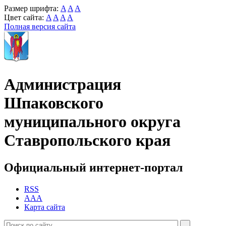
Размер шрифта:
A
A
A
Цвет сайта:
A
A
A
A
Полная версия сайта
Администрация
Шпаковского
муниципального округа
Ставропольского края
Официальный интернет-портал
RSS
AAA
Карта сайта