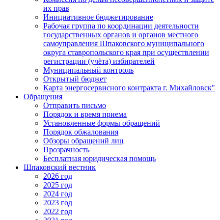
их прав
Инициативное бюджетирование
Рабочая группа по координации деятельности
государственных органов и органов местного
самоуправления Шпаковского муниципального
округа ставропольского края при осуществлении
регистрации (учёта) избирателей
Муниципальный контроль
Открытый бюджет
Карта энергосервисного контракта г. Михайловск"
Обращения
Отправить письмо
Порядок и время приема
Установленные формы обращений
Порядок обжалования
Обзоры обращений лиц
Прозрачность
Бесплатная юридическая помощь
Шпаковский вестник
2026 год
2025 год
2024 год
2023 год
2022 год