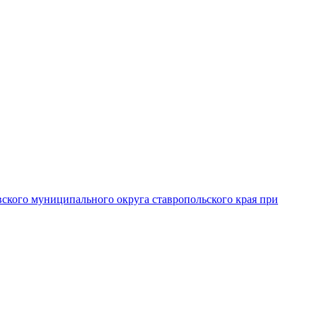
вского муниципального округа ставропольского края при