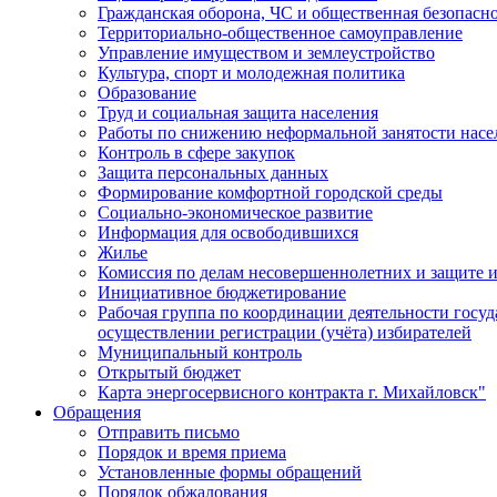
Гражданская оборона, ЧС и общественная безопасн
Территориально-общественное самоуправление
Управление имуществом и землеустройство
Культура, спорт и молодежная политика
Образование
Труд и социальная защита населения
Работы по снижению неформальной занятости насе
Контроль в сфере закупок
Защита персональных данных
Формирование комфортной городской среды
Социально-экономическое развитие
Информация для освободившихся
Жилье
Комиссия по делам несовершеннолетних и защите и
Инициативное бюджетирование
Рабочая группа по координации деятельности госу
осуществлении регистрации (учёта) избирателей
Муниципальный контроль
Открытый бюджет
Карта энергосервисного контракта г. Михайловск"
Обращения
Отправить письмо
Порядок и время приема
Установленные формы обращений
Порядок обжалования