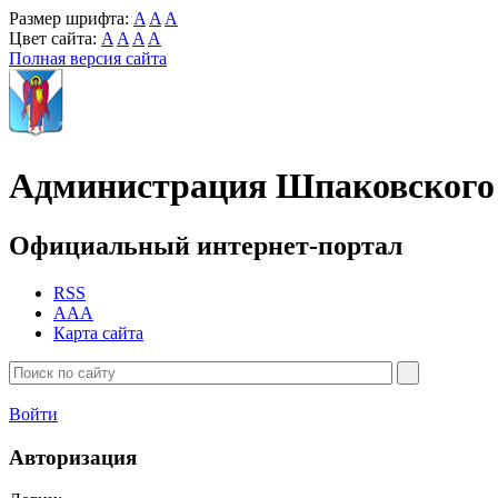
Размер шрифта:
A
A
A
Цвет сайта:
A
A
A
A
Полная версия сайта
Администрация Шпаковского 
Официальный интернет-портал
RSS
AAA
Карта сайта
Войти
Авторизация