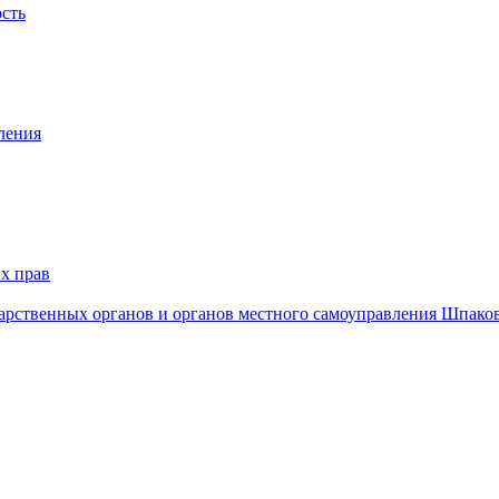
ость
ления
х прав
дарственных органов и органов местного самоуправления Шпако