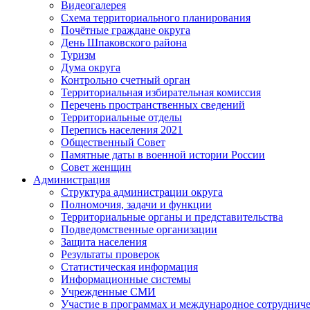
Видеогалерея
Схема территориального планирования
Почётные граждане округа
День Шпаковского района
Туризм
Дума округа
Контрольно счетный орган
Территориальная избирательная комиссия
Перечень пространственных сведений
Территориальные отделы
Перепись населения 2021
Общественный Совет
Памятные даты в военной истории России
Совет женщин
Администрация
Структура администрации округа
Полномочия, задачи и функции
Территориальные органы и представительства
Подведомственные организации
Защита населения
Результаты проверок
Статистическая информация
Информационные системы
Учрежденные СМИ
Участие в программах и международное сотруднич