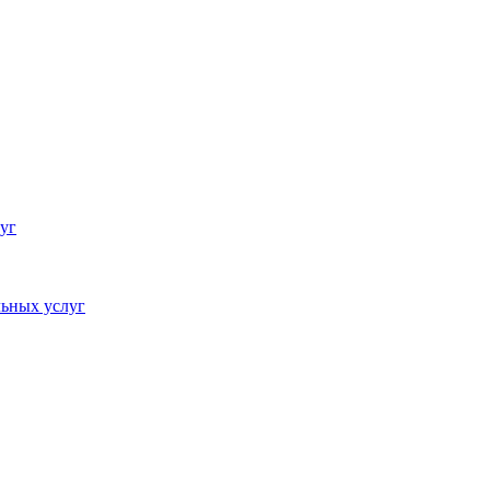
уг
ьных услуг