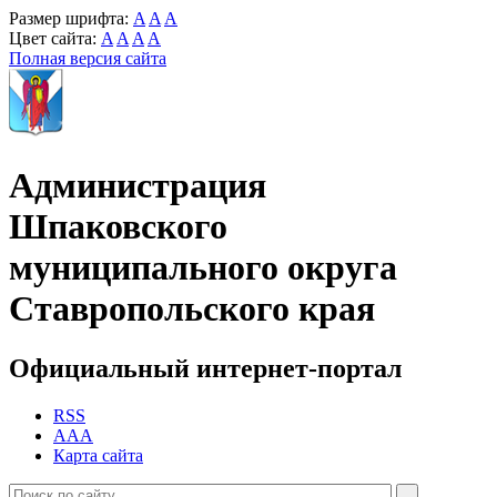
Размер шрифта:
A
A
A
Цвет сайта:
A
A
A
A
Полная версия сайта
Администрация
Шпаковского
муниципального округа
Ставропольского края
Официальный интернет-портал
RSS
AAA
Карта сайта