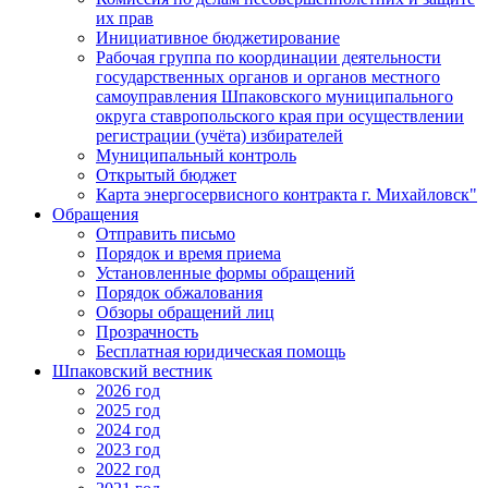
их прав
Инициативное бюджетирование
Рабочая группа по координации деятельности
государственных органов и органов местного
самоуправления Шпаковского муниципального
округа ставропольского края при осуществлении
регистрации (учёта) избирателей
Муниципальный контроль
Открытый бюджет
Карта энергосервисного контракта г. Михайловск"
Обращения
Отправить письмо
Порядок и время приема
Установленные формы обращений
Порядок обжалования
Обзоры обращений лиц
Прозрачность
Бесплатная юридическая помощь
Шпаковский вестник
2026 год
2025 год
2024 год
2023 год
2022 год