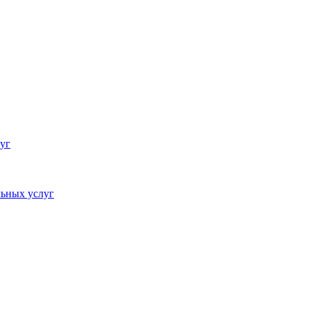
уг
ьных услуг