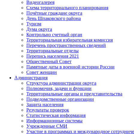
Видеогалерея
Схема территориального планирования
Почётные граждане округа
День Шпаковского района
Туризм
Дума округа
Контрольно счетный орган
Территориальная избирательная комиссия
Перечень пространственных сведений
Территориальные отделы
Перепись населения 2021
Общественный Совет
Памятные даты в военной истории России
Совет женщин
Администрация
Структура администрации округа
Полномочия, задачи и функции
Территориальные органы и представительства
Подведомственные организации
Защита населения
Результаты проверок
Статистическая информация
Информационные системы
Учрежденные СМИ
Участие в программах и международное сотруднич