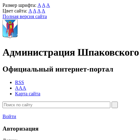
Размер шрифта:
A
A
A
Цвет сайта:
A
A
A
A
Полная версия сайта
Администрация Шпаковского 
Официальный интернет-портал
RSS
AAA
Карта сайта
Войти
Авторизация