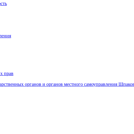
ость
ления
х прав
дарственных органов и органов местного самоуправления Шпако