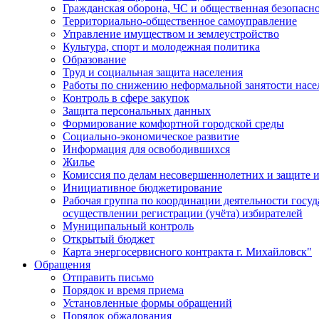
Гражданская оборона, ЧС и общественная безопасн
Территориально-общественное самоуправление
Управление имуществом и землеустройство
Культура, спорт и молодежная политика
Образование
Труд и социальная защита населения
Работы по снижению неформальной занятости насе
Контроль в сфере закупок
Защита персональных данных
Формирование комфортной городской среды
Социально-экономическое развитие
Информация для освободившихся
Жилье
Комиссия по делам несовершеннолетних и защите и
Инициативное бюджетирование
Рабочая группа по координации деятельности госу
осуществлении регистрации (учёта) избирателей
Муниципальный контроль
Открытый бюджет
Карта энергосервисного контракта г. Михайловск"
Обращения
Отправить письмо
Порядок и время приема
Установленные формы обращений
Порядок обжалования