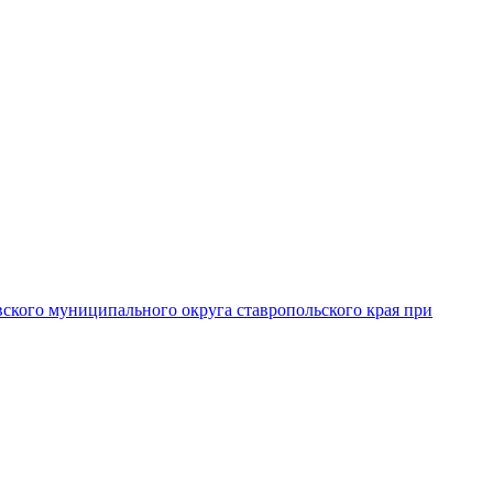
вского муниципального округа ставропольского края при