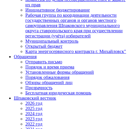
их прав
Инициативное бюджетирование
Рабочая группа по координации деятельности
государственных органов и органов местного
самоуправления Шпаковского муниципального
округа ставропольского края при осуществлении
регистрации (учёта) избирателей
Муниципальный контроль
Открытый бюджет
Карта энергосервисного контракта г. Михайловск"
Обращения
Отправить письмо
Порядок и время приема
Установленные формы обращений
Порядок обжалования
Обзоры обращений лиц
Прозрачность
Бесплатная юридическая помощь
Шпаковский вестник
2026 год
2025 год
2024 год
2023 год
2022 год