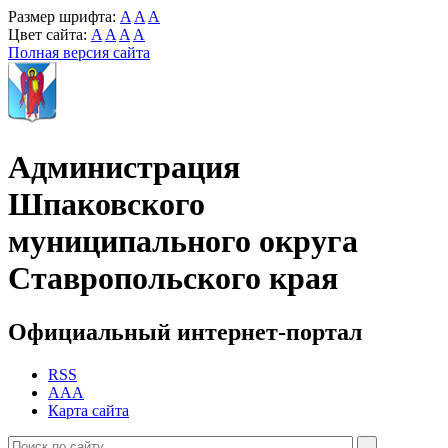
Размер шрифта:
A
A
A
Цвет сайта:
A
A
A
A
Полная версия сайта
Администрация
Шпаковского
муниципального округа
Ставропольского края
Официальный интернет-портал
RSS
AAA
Карта сайта