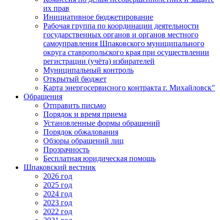
их прав
Инициативное бюджетирование
Рабочая группа по координации деятельности
государственных органов и органов местного
самоуправления Шпаковского муниципального
округа ставропольского края при осуществлении
регистрации (учёта) избирателей
Муниципальный контроль
Открытый бюджет
Карта энергосервисного контракта г. Михайловск"
Обращения
Отправить письмо
Порядок и время приема
Установленные формы обращений
Порядок обжалования
Обзоры обращений лиц
Прозрачность
Бесплатная юридическая помощь
Шпаковский вестник
2026 год
2025 год
2024 год
2023 год
2022 год