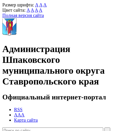
Размер шрифта:
A
A
A
Цвет сайта:
A
A
A
A
Полная версия сайта
Администрация
Шпаковского
муниципального округа
Ставропольского края
Официальный интернет-портал
RSS
AAA
Карта сайта