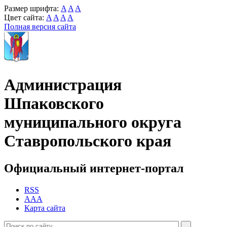
Размер шрифта:
A
A
A
Цвет сайта:
A
A
A
A
Полная версия сайта
Администрация
Шпаковского
муниципального округа
Ставропольского края
Официальный интернет-портал
RSS
AAA
Карта сайта