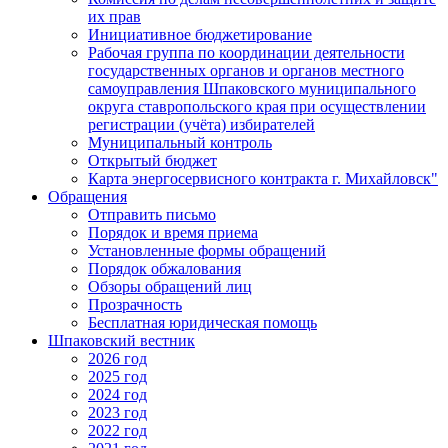
их прав
Инициативное бюджетирование
Рабочая группа по координации деятельности
государственных органов и органов местного
самоуправления Шпаковского муниципального
округа ставропольского края при осуществлении
регистрации (учёта) избирателей
Муниципальный контроль
Открытый бюджет
Карта энергосервисного контракта г. Михайловск"
Обращения
Отправить письмо
Порядок и время приема
Установленные формы обращений
Порядок обжалования
Обзоры обращений лиц
Прозрачность
Бесплатная юридическая помощь
Шпаковский вестник
2026 год
2025 год
2024 год
2023 год
2022 год