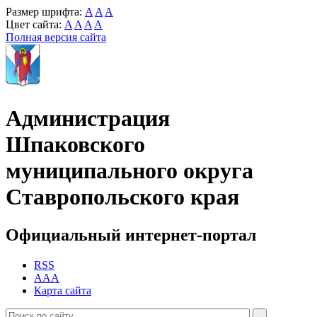
Размер шрифта:
A
A
A
Цвет сайта:
A
A
A
A
Полная версия сайта
Администрация
Шпаковского
муниципального округа
Ставропольского края
Официальный интернет-портал
RSS
AAA
Карта сайта