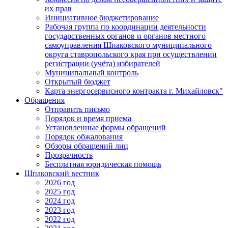
их прав
Инициативное бюджетирование
Рабочая группа по координации деятельности
государственных органов и органов местного
самоуправления Шпаковского муниципального
округа ставропольского края при осуществлении
регистрации (учёта) избирателей
Муниципальный контроль
Открытый бюджет
Карта энергосервисного контракта г. Михайловск"
Обращения
Отправить письмо
Порядок и время приема
Установленные формы обращений
Порядок обжалования
Обзоры обращений лиц
Прозрачность
Бесплатная юридическая помощь
Шпаковский вестник
2026 год
2025 год
2024 год
2023 год
2022 год