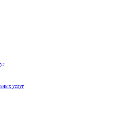
уг
ьных услуг