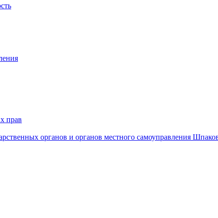
ость
ления
х прав
дарственных органов и органов местного самоуправления Шпако