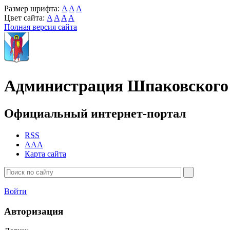
Размер шрифта:
A
A
A
Цвет сайта:
A
A
A
A
Полная версия сайта
Администрация Шпаковского 
Официальный интернет-портал
RSS
AAA
Карта сайта
Войти
Авторизация