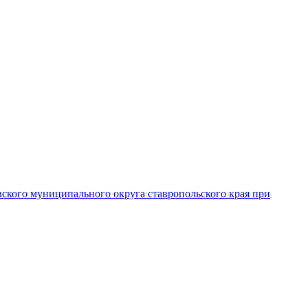
вского муниципального округа ставропольского края при