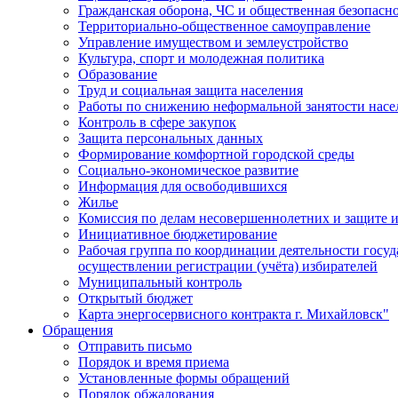
Гражданская оборона, ЧС и общественная безопасн
Территориально-общественное самоуправление
Управление имуществом и землеустройство
Культура, спорт и молодежная политика
Образование
Труд и социальная защита населения
Работы по снижению неформальной занятости насе
Контроль в сфере закупок
Защита персональных данных
Формирование комфортной городской среды
Социально-экономическое развитие
Информация для освободившихся
Жилье
Комиссия по делам несовершеннолетних и защите и
Инициативное бюджетирование
Рабочая группа по координации деятельности госу
осуществлении регистрации (учёта) избирателей
Муниципальный контроль
Открытый бюджет
Карта энергосервисного контракта г. Михайловск"
Обращения
Отправить письмо
Порядок и время приема
Установленные формы обращений
Порядок обжалования