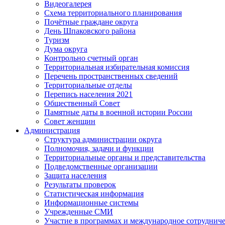
Видеогалерея
Схема территориального планирования
Почётные граждане округа
День Шпаковского района
Туризм
Дума округа
Контрольно счетный орган
Территориальная избирательная комиссия
Перечень пространственных сведений
Территориальные отделы
Перепись населения 2021
Общественный Совет
Памятные даты в военной истории России
Совет женщин
Администрация
Структура администрации округа
Полномочия, задачи и функции
Территориальные органы и представительства
Подведомственные организации
Защита населения
Результаты проверок
Статистическая информация
Информационные системы
Учрежденные СМИ
Участие в программах и международное сотруднич