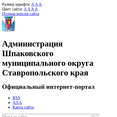
Размер шрифта:
A
A
A
Цвет сайта:
A
A
A
A
Полная версия сайта
Администрация
Шпаковского
муниципального округа
Ставропольского края
Официальный интернет-портал
RSS
AAA
Карта сайта