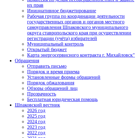
их прав
Инициативное бюджетирование
Рабочая группа по координации деятельности
государственных органов и органов местного
самоуправления Шпаковского муниципального
округа ставропольского края при осуществлении
регистрации (учёта) избирателей
Муниципальный контроль
Открытый бюджет
Карта энергосервисного контракта г. Михайловск"
Обращения
Отправить письмо
Порядок и время приема
Установленные формы обращений
Порядок обжалования
Обзоры обращений лиц
Прозрачность
Бесплатная юридическая помощь
Шпаковский вестник
2026 год
2025 год
2024 год
2023 год
2022 год