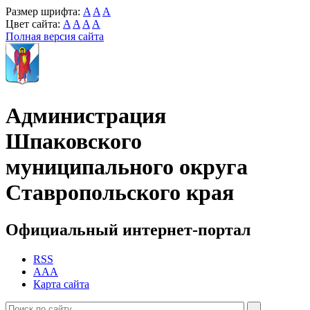
Размер шрифта:
A
A
A
Цвет сайта:
A
A
A
A
Полная версия сайта
Администрация
Шпаковского
муниципального округа
Ставропольского края
Официальный интернет-портал
RSS
AAA
Карта сайта