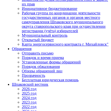
их прав
Инициативное бюджетирование
Рабочая группа по координации деятельности
государственных органов и органов местного
самоуправления Шпаковского муниципального
округа ставропольского края при осуществлении
регистрации (учёта) избирателей
Муниципальный контроль
Открытый бюджет
Карта энергосервисного контракта г. Михайловск"
Обращения
Отправить письмо
Порядок и время приема
Установленные формы обращений
Порядок обжалования
Обзоры обращений лиц
Прозрачность
Бесплатная юридическая помощь
Шпаковский вестник
2026 год
2025 год
2024 год
2023 год
2022 год