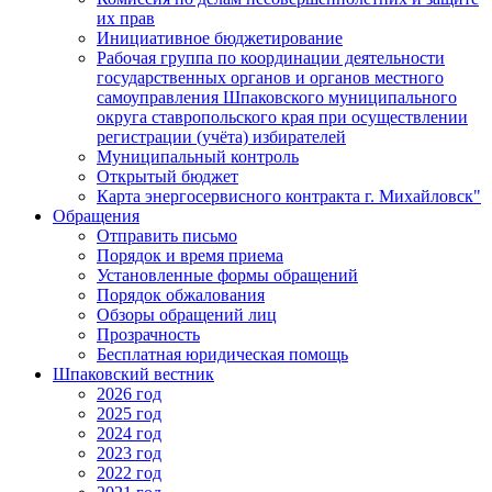
их прав
Инициативное бюджетирование
Рабочая группа по координации деятельности
государственных органов и органов местного
самоуправления Шпаковского муниципального
округа ставропольского края при осуществлении
регистрации (учёта) избирателей
Муниципальный контроль
Открытый бюджет
Карта энергосервисного контракта г. Михайловск"
Обращения
Отправить письмо
Порядок и время приема
Установленные формы обращений
Порядок обжалования
Обзоры обращений лиц
Прозрачность
Бесплатная юридическая помощь
Шпаковский вестник
2026 год
2025 год
2024 год
2023 год
2022 год