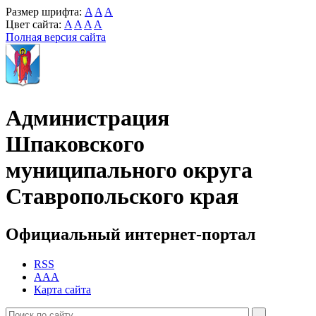
Размер шрифта:
A
A
A
Цвет сайта:
A
A
A
A
Полная версия сайта
Администрация
Шпаковского
муниципального округа
Ставропольского края
Официальный интернет-портал
RSS
AAA
Карта сайта