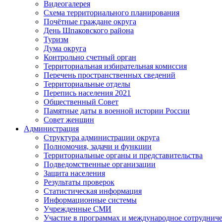
Видеогалерея
Схема территориального планирования
Почётные граждане округа
День Шпаковского района
Туризм
Дума округа
Контрольно счетный орган
Территориальная избирательная комиссия
Перечень пространственных сведений
Территориальные отделы
Перепись населения 2021
Общественный Совет
Памятные даты в военной истории России
Совет женщин
Администрация
Структура администрации округа
Полномочия, задачи и функции
Территориальные органы и представительства
Подведомственные организации
Защита населения
Результаты проверок
Статистическая информация
Информационные системы
Учрежденные СМИ
Участие в программах и международное сотруднич