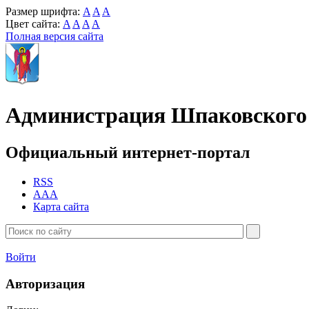
Размер шрифта:
A
A
A
Цвет сайта:
A
A
A
A
Полная версия сайта
Администрация Шпаковского 
Официальный интернет-портал
RSS
AAA
Карта сайта
Войти
Авторизация