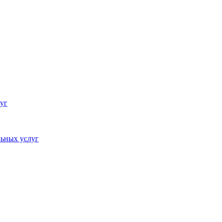
уг
ьных услуг