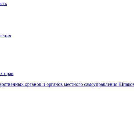
ость
ления
х прав
дарственных органов и органов местного самоуправления Шпако