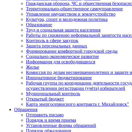
Гражданская оборона, ЧС и общественная безопасн
Территориально-общественное самоуправление
Управление имуществом и землеустройство
Культура, спорт и молодежная политика
Образование
Труд и социальная защита населения
Работы по снижению неформальной занятости насе
Контроль в сфере закупок
Защита персональных данных
Формирование комфортной городской среды
Социально-экономическое развитие
Информация для освободившихся
Жилье
Комиссия по делам несовершеннолетних и защите и
Инициативное бюджетирование
Рабочая группа по координации деятельности госу
осуществлении регистрации (учёта) избирателей
Муниципальный контроль
Открытый бюджет
Карта энергосервисного контракта г. Михайловск"
Обращения
Отправить письмо
Порядок и время приема
Установленные формы обращений
Порядок обжалования