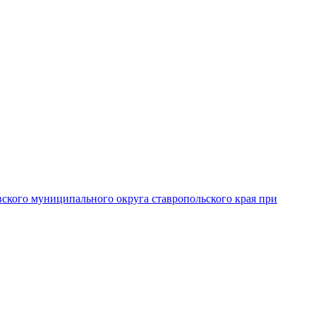
вского муниципального округа ставропольского края при