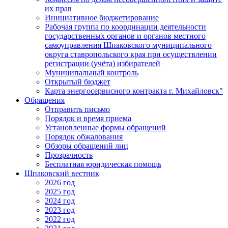
их прав
Инициативное бюджетирование
Рабочая группа по координации деятельности
государственных органов и органов местного
самоуправления Шпаковского муниципального
округа ставропольского края при осуществлении
регистрации (учёта) избирателей
Муниципальный контроль
Открытый бюджет
Карта энергосервисного контракта г. Михайловск"
Обращения
Отправить письмо
Порядок и время приема
Установленные формы обращений
Порядок обжалования
Обзоры обращений лиц
Прозрачность
Бесплатная юридическая помощь
Шпаковский вестник
2026 год
2025 год
2024 год
2023 год
2022 год