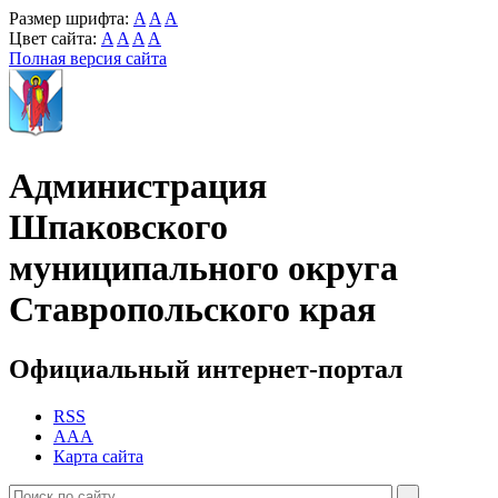
Размер шрифта:
A
A
A
Цвет сайта:
A
A
A
A
Полная версия сайта
Администрация
Шпаковского
муниципального округа
Ставропольского края
Официальный интернет-портал
RSS
AAA
Карта сайта