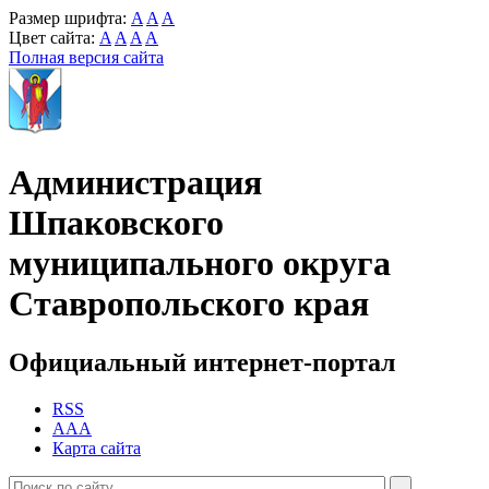
Размер шрифта:
A
A
A
Цвет сайта:
A
A
A
A
Полная версия сайта
Администрация
Шпаковского
муниципального округа
Ставропольского края
Официальный интернет-портал
RSS
AAA
Карта сайта