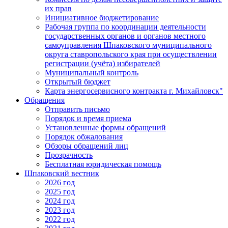
их прав
Инициативное бюджетирование
Рабочая группа по координации деятельности
государственных органов и органов местного
самоуправления Шпаковского муниципального
округа ставропольского края при осуществлении
регистрации (учёта) избирателей
Муниципальный контроль
Открытый бюджет
Карта энергосервисного контракта г. Михайловск"
Обращения
Отправить письмо
Порядок и время приема
Установленные формы обращений
Порядок обжалования
Обзоры обращений лиц
Прозрачность
Бесплатная юридическая помощь
Шпаковский вестник
2026 год
2025 год
2024 год
2023 год
2022 год