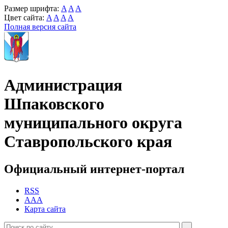
Размер шрифта:
A
A
A
Цвет сайта:
A
A
A
A
Полная версия сайта
Администрация
Шпаковского
муниципального округа
Ставропольского края
Официальный интернет-портал
RSS
AAA
Карта сайта