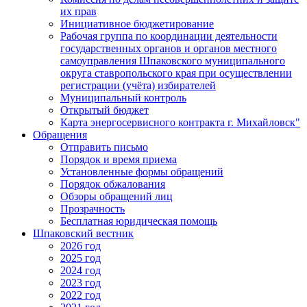
их прав
Инициативное бюджетирование
Рабочая группа по координации деятельности
государственных органов и органов местного
самоуправления Шпаковского муниципального
округа ставропольского края при осуществлении
регистрации (учёта) избирателей
Муниципальный контроль
Открытый бюджет
Карта энергосервисного контракта г. Михайловск"
Обращения
Отправить письмо
Порядок и время приема
Установленные формы обращений
Порядок обжалования
Обзоры обращений лиц
Прозрачность
Бесплатная юридическая помощь
Шпаковский вестник
2026 год
2025 год
2024 год
2023 год
2022 год