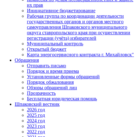
их прав
Инициативное бюджетирование
Рабочая группа по координации деятельности
государственных органов и органов местного
самоуправления Шпаковского муниципального
округа ставропольского края при осуществлении
регистрации (учёта) избирателей
Муниципальный контроль
Открытый бюджет
Карта энергосервисного контракта г. Михайловск"
Обращения
Отправить письмо
Порядок и время приема
Установленные формы обращений
Порядок обжалования
Обзоры обращений лиц
Прозрачность
Бесплатная юридическая помощь
Шпаковский вестник
2026 год
2025 год
2024 год
2023 год
2022 год