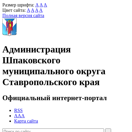
Размер шрифта:
A
A
A
Цвет сайта:
A
A
A
A
Полная версия сайта
Администрация
Шпаковского
муниципального округа
Ставропольского края
Официальный интернет-портал
RSS
AAA
Карта сайта