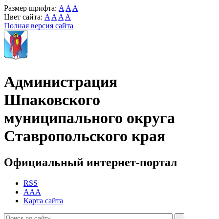
Размер шрифта:
A
A
A
Цвет сайта:
A
A
A
A
Полная версия сайта
Администрация
Шпаковского
муниципального округа
Ставропольского края
Официальный интернет-портал
RSS
AAA
Карта сайта