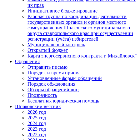
их прав
Инициативное бюджетирование
Рабочая группа по координации деятельности
государственных органов и органов местного
самоуправления Шпаковского муниципального
округа ставропольского края при осуществлении
регистрации (учёта) избирателей
Муниципальный контроль
Открытый бюджет
Карта энергосервисного контракта г. Михайловск"
Обращения
Отправить письмо
Порядок и время приема
Установленные формы обращений
Порядок обжалования
Обзоры обращений лиц
Прозрачность
Бесплатная юридическая помощь
Шпаковский вестник
2026 год
2025 год
2024 год
2023 год
2022 год