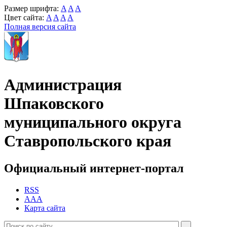
Размер шрифта:
A
A
A
Цвет сайта:
A
A
A
A
Полная версия сайта
Администрация
Шпаковского
муниципального округа
Ставропольского края
Официальный интернет-портал
RSS
AAA
Карта сайта