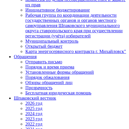
их прав
Инициативное бюджетирование
Рабочая группа по координации деятельности
государственных органов и органов местного
самоуправления Шпаковского муниципального
округа ставропольского края при осуществлении
регистрации (учёта) избирателей
Муниципальный контроль
Открытый бюджет
Карта энергосервисного контракта г. Михайловск"
Обращения
Отправить письмо
Порядок и время приема
Установленные формы обращений
Порядок обжалования
Обзоры обращений лиц
Прозрачность
Бесплатная юридическая помощь
Шпаковский вестник
2026 год
2025 год
2024 год
2023 год
2022 год