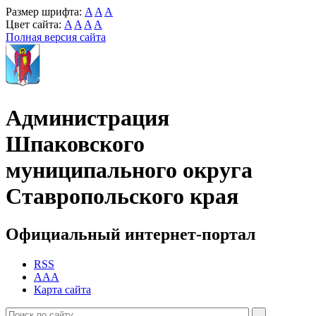
Размер шрифта:
A
A
A
Цвет сайта:
A
A
A
A
Полная версия сайта
Администрация
Шпаковского
муниципального округа
Ставропольского края
Официальный интернет-портал
RSS
AAA
Карта сайта