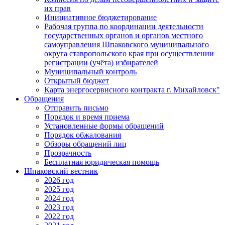
их прав
Инициативное бюджетирование
Рабочая группа по координации деятельности
государственных органов и органов местного
самоуправления Шпаковского муниципального
округа ставропольского края при осуществлении
регистрации (учёта) избирателей
Муниципальный контроль
Открытый бюджет
Карта энергосервисного контракта г. Михайловск"
Обращения
Отправить письмо
Порядок и время приема
Установленные формы обращений
Порядок обжалования
Обзоры обращений лиц
Прозрачность
Бесплатная юридическая помощь
Шпаковский вестник
2026 год
2025 год
2024 год
2023 год
2022 год