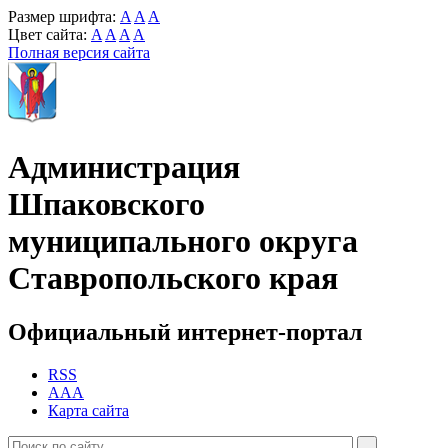
Размер шрифта:
A
A
A
Цвет сайта:
A
A
A
A
Полная версия сайта
Администрация
Шпаковского
муниципального округа
Ставропольского края
Официальный интернет-портал
RSS
AAA
Карта сайта