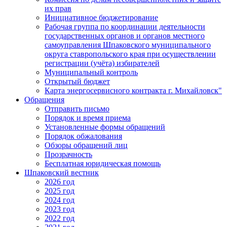
их прав
Инициативное бюджетирование
Рабочая группа по координации деятельности
государственных органов и органов местного
самоуправления Шпаковского муниципального
округа ставропольского края при осуществлении
регистрации (учёта) избирателей
Муниципальный контроль
Открытый бюджет
Карта энергосервисного контракта г. Михайловск"
Обращения
Отправить письмо
Порядок и время приема
Установленные формы обращений
Порядок обжалования
Обзоры обращений лиц
Прозрачность
Бесплатная юридическая помощь
Шпаковский вестник
2026 год
2025 год
2024 год
2023 год
2022 год