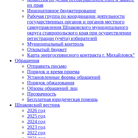
их прав
Инициативное бюджетирование
Рабочая группа по координации деятельности
государственных органов и органов местного
самоуправления Шпаковского муниципального
округа ставропольского края при осуществлении
регистрации (учёта) избирателей
Муниципальный контроль
Открытый бюджет
Карта энергосервисного контракта г. Михайловск"
Обращения
Отправить письмо
Порядок и время приема
Установленные формы обращений
Порядок обжалования
Обзоры обращений лиц
Прозрачность
Бесплатная юридическая помощь
Шпаковский вестник
2026 год
2025 год
2024 год
2023 год
2022 год