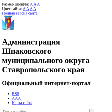
Размер шрифта:
A
A
A
Цвет сайта:
A
A
A
A
Полная версия сайта
Администрация
Шпаковского
муниципального округа
Ставропольского края
Официальный интернет-портал
RSS
AAA
Карта сайта