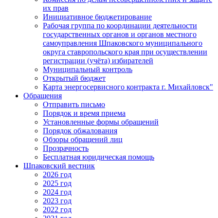
их прав
Инициативное бюджетирование
Рабочая группа по координации деятельности
государственных органов и органов местного
самоуправления Шпаковского муниципального
округа ставропольского края при осуществлении
регистрации (учёта) избирателей
Муниципальный контроль
Открытый бюджет
Карта энергосервисного контракта г. Михайловск"
Обращения
Отправить письмо
Порядок и время приема
Установленные формы обращений
Порядок обжалования
Обзоры обращений лиц
Прозрачность
Бесплатная юридическая помощь
Шпаковский вестник
2026 год
2025 год
2024 год
2023 год
2022 год