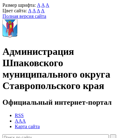
Размер шрифта:
A
A
A
Цвет сайта:
A
A
A
A
Полная версия сайта
Администрация
Шпаковского
муниципального округа
Ставропольского края
Официальный интернет-портал
RSS
AAA
Карта сайта