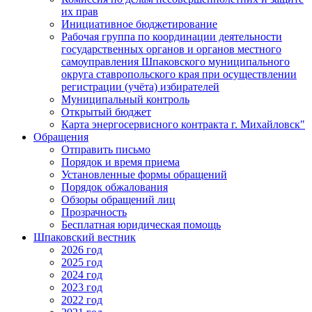
их прав
Инициативное бюджетирование
Рабочая группа по координации деятельности
государственных органов и органов местного
самоуправления Шпаковского муниципального
округа ставропольского края при осуществлении
регистрации (учёта) избирателей
Муниципальный контроль
Открытый бюджет
Карта энергосервисного контракта г. Михайловск"
Обращения
Отправить письмо
Порядок и время приема
Установленные формы обращений
Порядок обжалования
Обзоры обращений лиц
Прозрачность
Бесплатная юридическая помощь
Шпаковский вестник
2026 год
2025 год
2024 год
2023 год
2022 год