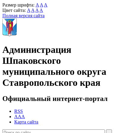
Размер шрифта:
A
A
A
Цвет сайта:
A
A
A
A
Полная версия сайта
Администрация
Шпаковского
муниципального округа
Ставропольского края
Официальный интернет-портал
RSS
AAA
Карта сайта