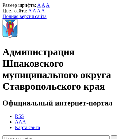
Размер шрифта:
A
A
A
Цвет сайта:
A
A
A
A
Полная версия сайта
Администрация
Шпаковского
муниципального округа
Ставропольского края
Официальный интернет-портал
RSS
AAA
Карта сайта