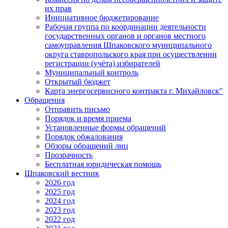
их прав
Инициативное бюджетирование
Рабочая группа по координации деятельности
государственных органов и органов местного
самоуправления Шпаковского муниципального
округа ставропольского края при осуществлении
регистрации (учёта) избирателей
Муниципальный контроль
Открытый бюджет
Карта энергосервисного контракта г. Михайловск"
Обращения
Отправить письмо
Порядок и время приема
Установленные формы обращений
Порядок обжалования
Обзоры обращений лиц
Прозрачность
Бесплатная юридическая помощь
Шпаковский вестник
2026 год
2025 год
2024 год
2023 год
2022 год