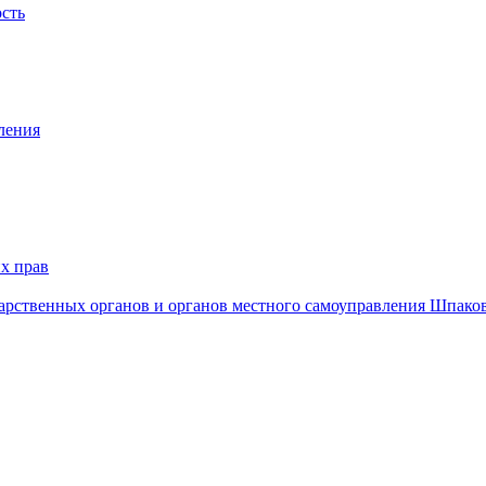
ость
ления
х прав
дарственных органов и органов местного самоуправления Шпако