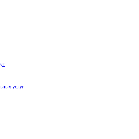
уг
ьных услуг