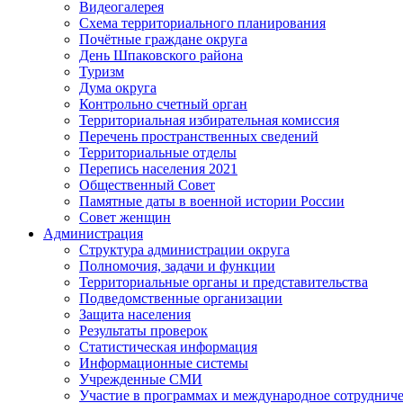
Видеогалерея
Схема территориального планирования
Почётные граждане округа
День Шпаковского района
Туризм
Дума округа
Контрольно счетный орган
Территориальная избирательная комиссия
Перечень пространственных сведений
Территориальные отделы
Перепись населения 2021
Общественный Совет
Памятные даты в военной истории России
Совет женщин
Администрация
Структура администрации округа
Полномочия, задачи и функции
Территориальные органы и представительства
Подведомственные организации
Защита населения
Результаты проверок
Статистическая информация
Информационные системы
Учрежденные СМИ
Участие в программах и международное сотруднич