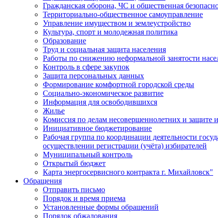
Гражданская оборона, ЧС и общественная безопасн
Территориально-общественное самоуправление
Управление имуществом и землеустройство
Культура, спорт и молодежная политика
Образование
Труд и социальная защита населения
Работы по снижению неформальной занятости насе
Контроль в сфере закупок
Защита персональных данных
Формирование комфортной городской среды
Социально-экономическое развитие
Информация для освободившихся
Жилье
Комиссия по делам несовершеннолетних и защите и
Инициативное бюджетирование
Рабочая группа по координации деятельности госу
осуществлении регистрации (учёта) избирателей
Муниципальный контроль
Открытый бюджет
Карта энергосервисного контракта г. Михайловск"
Обращения
Отправить письмо
Порядок и время приема
Установленные формы обращений
Порядок обжалования