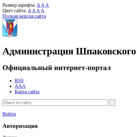
Размер шрифта:
A
A
A
Цвет сайта:
A
A
A
A
Полная версия сайта
Администрация Шпаковского 
Официальный интернет-портал
RSS
AAA
Карта сайта
Войти
Авторизация