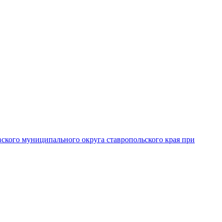
вского муниципального округа ставропольского края при