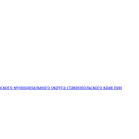
вского муниципального округа ставропольского края при