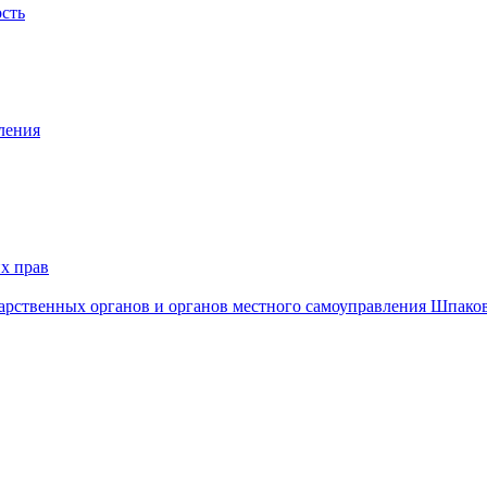
ость
ления
х прав
дарственных органов и органов местного самоуправления Шпако