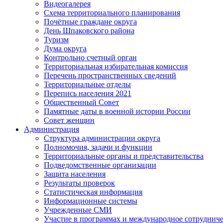
Видеогалерея
Схема территориального планирования
Почётные граждане округа
День Шпаковского района
Туризм
Дума округа
Контрольно счетный орган
Территориальная избирательная комиссия
Перечень пространственных сведений
Территориальные отделы
Перепись населения 2021
Общественный Совет
Памятные даты в военной истории России
Совет женщин
Администрация
Структура администрации округа
Полномочия, задачи и функции
Территориальные органы и представительства
Подведомственные организации
Защита населения
Результаты проверок
Статистическая информация
Информационные системы
Учрежденные СМИ
Участие в программах и международное сотруднич