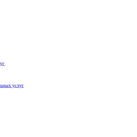
уг
ьных услуг