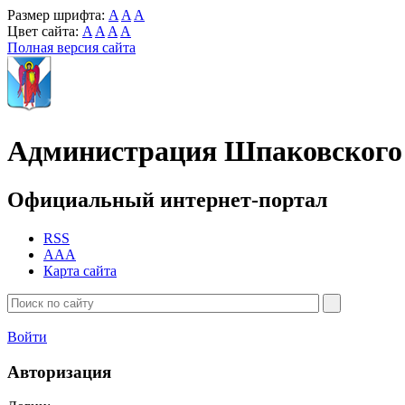
Размер шрифта:
A
A
A
Цвет сайта:
A
A
A
A
Полная версия сайта
Администрация Шпаковского 
Официальный интернет-портал
RSS
AAA
Карта сайта
Войти
Авторизация