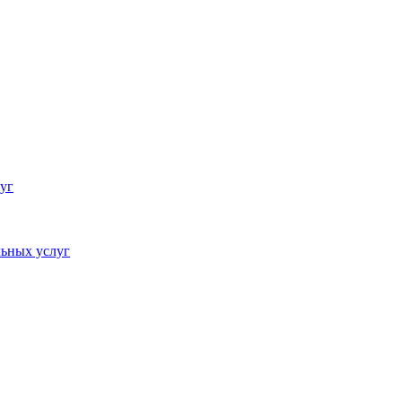
уг
ьных услуг