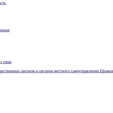
ость
ления
х прав
дарственных органов и органов местного самоуправления Шпако