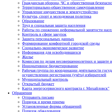
Гражданская оборона, ЧС и общественная безопасн
Территориально-общественное самоуправление
Управление имуществом и землеустройство
Культура, спорт и молодежная политика
Образование
Труд и социальная защита населения
Работы по снижению неформальной занятости насе
Контроль в сфере закупок
Защита персональных данных
Формирование комфортной городской среды
Социально-экономическое развитие
Информация для освободившихся
Жилье
Комиссия по делам несовершеннолетних и защите и
Инициативное бюджетирование
Рабочая группа по координации деятельности госу
осуществлении регистрации (учёта) избирателей
Муниципальный контроль
Открытый бюджет
Карта энергосервисного контракта г. Михайловск"
Обращения
Отправить письмо
Порядок и время приема
Установленные формы обращений
Порядок обжалования