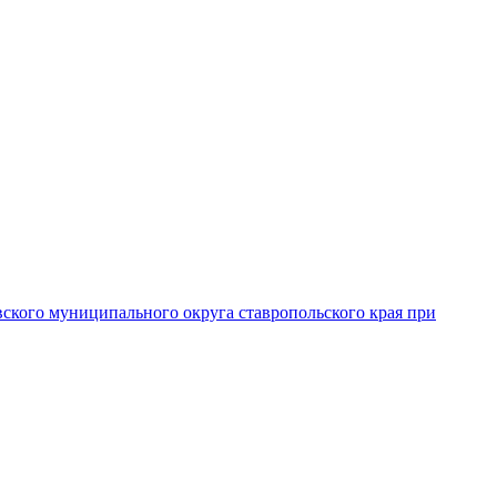
вского муниципального округа ставропольского края при