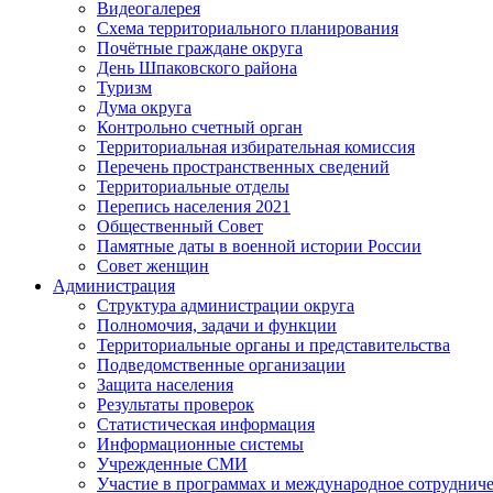
Видеогалерея
Схема территориального планирования
Почётные граждане округа
День Шпаковского района
Туризм
Дума округа
Контрольно счетный орган
Территориальная избирательная комиссия
Перечень пространственных сведений
Территориальные отделы
Перепись населения 2021
Общественный Совет
Памятные даты в военной истории России
Совет женщин
Администрация
Структура администрации округа
Полномочия, задачи и функции
Территориальные органы и представительства
Подведомственные организации
Защита населения
Результаты проверок
Статистическая информация
Информационные системы
Учрежденные СМИ
Участие в программах и международное сотруднич