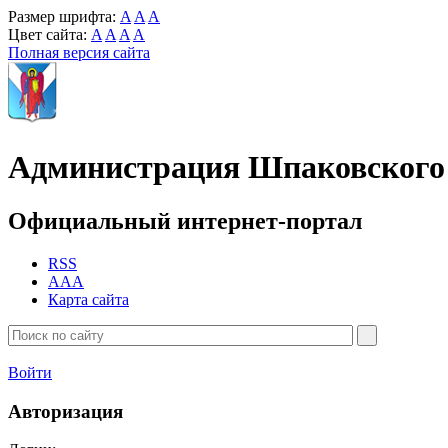
Размер шрифта:
A
A
A
Цвет сайта:
A
A
A
A
Полная версия сайта
Администрация Шпаковского 
Официальный интернет-портал
RSS
AAA
Карта сайта
Войти
Авторизация