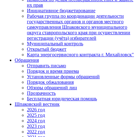
их прав
Инициативное бюджетирование
Рабочая группа по координации деятельности
государственных органов и органов местного
самоуправления Шпаковского муниципального
округа ставропольского края при осуществлении
регистрации (учёта) избирателей
Муниципальный контроль
Открытый бюджет
Карта энергосервисного контракта г. Михайловск"
Обращения
Отправить письмо
Порядок и время приема
Установленные формы обращений
Порядок обжалования
Обзоры обращений лиц
Прозрачность
Бесплатная юридическая помощь
Шпаковский вестник
2026 год
2025 год
2024 год
2023 год
2022 год