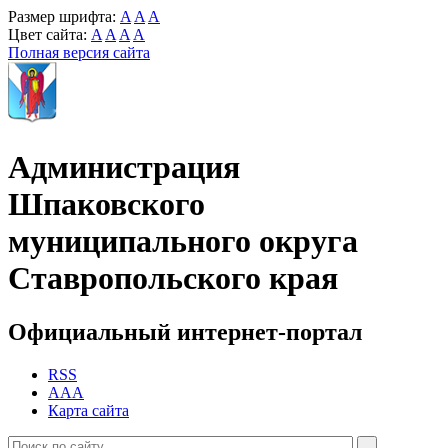
Размер шрифта:
A
A
A
Цвет сайта:
A
A
A
A
Полная версия сайта
Администрация
Шпаковского
муниципального округа
Ставропольского края
Официальный интернет-портал
RSS
AAA
Карта сайта