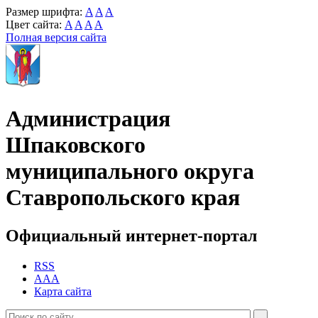
Размер шрифта:
A
A
A
Цвет сайта:
A
A
A
A
Полная версия сайта
Администрация
Шпаковского
муниципального округа
Ставропольского края
Официальный интернет-портал
RSS
AAA
Карта сайта