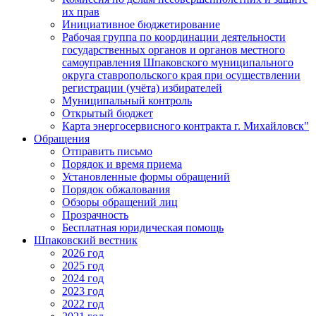
их прав
Инициативное бюджетирование
Рабочая группа по координации деятельности
государственных органов и органов местного
самоуправления Шпаковского муниципального
округа ставропольского края при осуществлении
регистрации (учёта) избирателей
Муниципальный контроль
Открытый бюджет
Карта энергосервисного контракта г. Михайловск"
Обращения
Отправить письмо
Порядок и время приема
Установленные формы обращений
Порядок обжалования
Обзоры обращений лиц
Прозрачность
Бесплатная юридическая помощь
Шпаковский вестник
2026 год
2025 год
2024 год
2023 год
2022 год