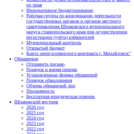
их прав
Инициативное бюджетирование
Рабочая группа по координации деятельности
государственных органов и органов местного
самоуправления Шпаковского муниципального
округа ставропольского края при осуществлении
регистрации (учёта) избирателей
Муниципальный контроль
Открытый бюджет
Карта энергосервисного контракта г. Михайловск"
Обращения
Отправить письмо
Порядок и время приема
Установленные формы обращений
Порядок обжалования
Обзоры обращений лиц
Прозрачность
Бесплатная юридическая помощь
Шпаковский вестник
2026 год
2025 год
2024 год
2023 год
2022 год