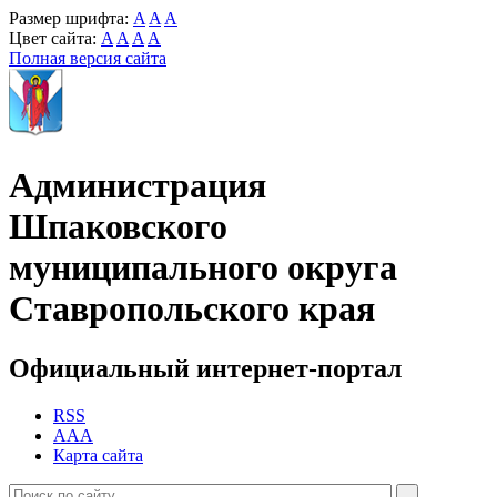
Размер шрифта:
A
A
A
Цвет сайта:
A
A
A
A
Полная версия сайта
Администрация
Шпаковского
муниципального округа
Ставропольского края
Официальный интернет-портал
RSS
AAA
Карта сайта