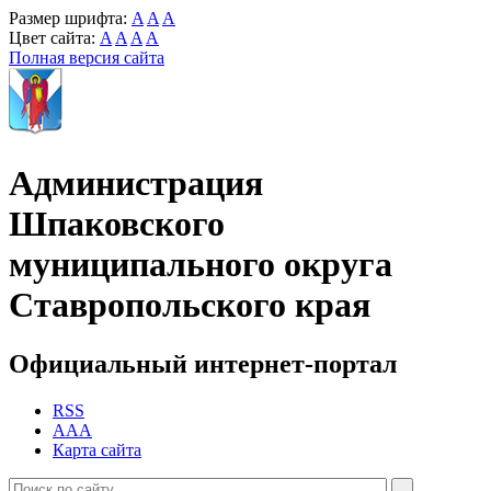
Размер шрифта:
A
A
A
Цвет сайта:
A
A
A
A
Полная версия сайта
Администрация
Шпаковского
муниципального округа
Ставропольского края
Официальный интернет-портал
RSS
AAA
Карта сайта