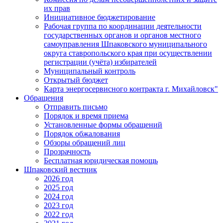
их прав
Инициативное бюджетирование
Рабочая группа по координации деятельности
государственных органов и органов местного
самоуправления Шпаковского муниципального
округа ставропольского края при осуществлении
регистрации (учёта) избирателей
Муниципальный контроль
Открытый бюджет
Карта энергосервисного контракта г. Михайловск"
Обращения
Отправить письмо
Порядок и время приема
Установленные формы обращений
Порядок обжалования
Обзоры обращений лиц
Прозрачность
Бесплатная юридическая помощь
Шпаковский вестник
2026 год
2025 год
2024 год
2023 год
2022 год