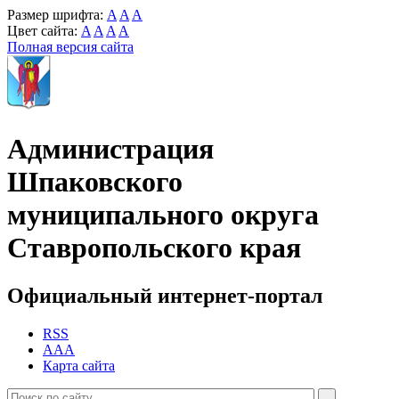
Размер шрифта:
A
A
A
Цвет сайта:
A
A
A
A
Полная версия сайта
Администрация
Шпаковского
муниципального округа
Ставропольского края
Официальный интернет-портал
RSS
AAA
Карта сайта