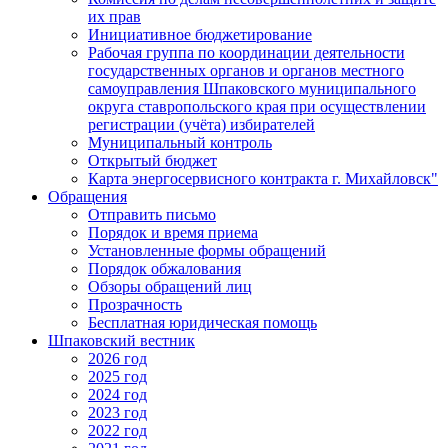
их прав
Инициативное бюджетирование
Рабочая группа по координации деятельности
государственных органов и органов местного
самоуправления Шпаковского муниципального
округа ставропольского края при осуществлении
регистрации (учёта) избирателей
Муниципальный контроль
Открытый бюджет
Карта энергосервисного контракта г. Михайловск"
Обращения
Отправить письмо
Порядок и время приема
Установленные формы обращений
Порядок обжалования
Обзоры обращений лиц
Прозрачность
Бесплатная юридическая помощь
Шпаковский вестник
2026 год
2025 год
2024 год
2023 год
2022 год