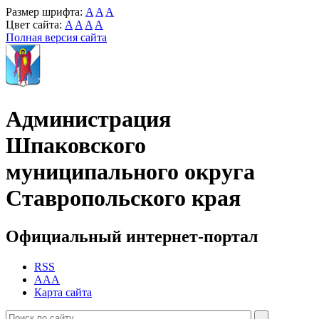
Размер шрифта:
A
A
A
Цвет сайта:
A
A
A
A
Полная версия сайта
Администрация
Шпаковского
муниципального округа
Ставропольского края
Официальный интернет-портал
RSS
AAA
Карта сайта