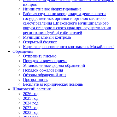
их прав
Инициативное бюджетирование
Рабочая группа по координации деятельности
государственных органов и органов местного
самоуправления Шпаковского муниципального
округа ставропольского края при осуществлении
регистрации (учёта) избирателей
Муниципальный контроль
Открытый бюджет
Карта энергосервисного контракта г. Михайловск"
Обращения
Отправить письмо
Порядок и время приема
Установленные формы обращений
Порядок обжалования
Обзоры обращений лиц
Прозрачность
Бесплатная юридическая помощь
Шпаковский вестник
2026 год
2025 год
2024 год
2023 год
2022 год