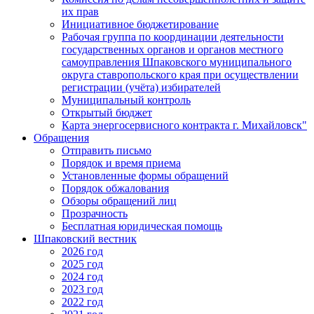
их прав
Инициативное бюджетирование
Рабочая группа по координации деятельности
государственных органов и органов местного
самоуправления Шпаковского муниципального
округа ставропольского края при осуществлении
регистрации (учёта) избирателей
Муниципальный контроль
Открытый бюджет
Карта энергосервисного контракта г. Михайловск"
Обращения
Отправить письмо
Порядок и время приема
Установленные формы обращений
Порядок обжалования
Обзоры обращений лиц
Прозрачность
Бесплатная юридическая помощь
Шпаковский вестник
2026 год
2025 год
2024 год
2023 год
2022 год