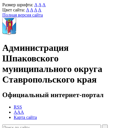
Размер шрифта:
A
A
A
Цвет сайта:
A
A
A
A
Полная версия сайта
Администрация
Шпаковского
муниципального округа
Ставропольского края
Официальный интернет-портал
RSS
AAA
Карта сайта