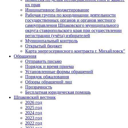
их прав
Инициативное бюджетирование
Рабочая группа по координации деятельности
государственных органов и органов местного
самоуправления Шпаковского муниципального
округа ставропольского края при осуществлении
регистрации (учёта) избирателей
Муниципальный контроль
Открытый бюджет
Карта энергосервисного контракта г. Михайловск"
Обращения
Отправить письмо
Порядок и время приема
Установленные формы обращений
Порядок обжалования
Обзоры обращений лиц
Прозрачность
Бесплатная юридическая помощь
Шпаковский вестник
2026 год
2025 год
2024 год
2023 год
2022 год