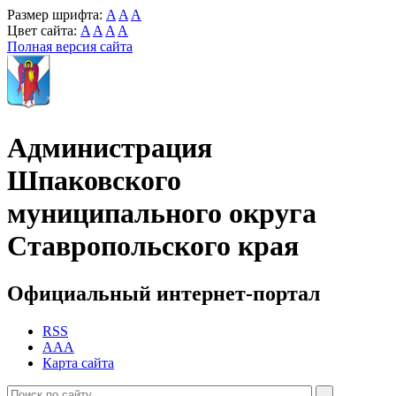
Размер шрифта:
A
A
A
Цвет сайта:
A
A
A
A
Полная версия сайта
Администрация
Шпаковского
муниципального округа
Ставропольского края
Официальный интернет-портал
RSS
AAA
Карта сайта