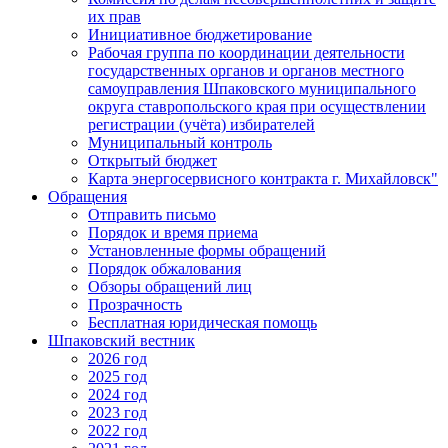
их прав
Инициативное бюджетирование
Рабочая группа по координации деятельности
государственных органов и органов местного
самоуправления Шпаковского муниципального
округа ставропольского края при осуществлении
регистрации (учёта) избирателей
Муниципальный контроль
Открытый бюджет
Карта энергосервисного контракта г. Михайловск"
Обращения
Отправить письмо
Порядок и время приема
Установленные формы обращений
Порядок обжалования
Обзоры обращений лиц
Прозрачность
Бесплатная юридическая помощь
Шпаковский вестник
2026 год
2025 год
2024 год
2023 год
2022 год