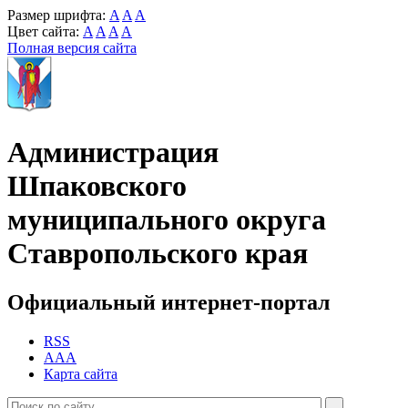
Размер шрифта:
A
A
A
Цвет сайта:
A
A
A
A
Полная версия сайта
Администрация
Шпаковского
муниципального округа
Ставропольского края
Официальный интернет-портал
RSS
AAA
Карта сайта