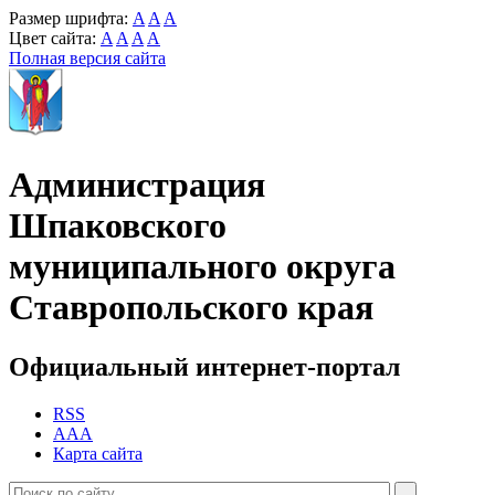
Размер шрифта:
A
A
A
Цвет сайта:
A
A
A
A
Полная версия сайта
Администрация
Шпаковского
муниципального округа
Ставропольского края
Официальный интернет-портал
RSS
AAA
Карта сайта