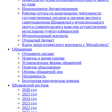
их прав
Инициативное бюджетирование
Рабочая группа по координации деятельности
государственных органов и органов местного
самоуправления Шпаковского муниципального
округа ставропольского края при осуществлении
регистрации (учёта) избирателей
Муниципальный контроль
Открытый бюджет
Карта энергосервисного контракта г. Михайловск"
Обращения
Отправить письмо
Порядок и время приема
Установленные формы обращений
Порядок обжалования
Обзоры обращений лиц
Прозрачность
Бесплатная юридическая помощь
Шпаковский вестник
2026 год
2025 год
2024 год
2023 год
2022 год