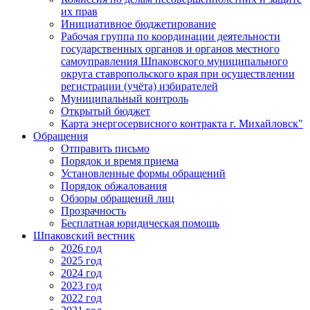
их прав
Инициативное бюджетирование
Рабочая группа по координации деятельности
государственных органов и органов местного
самоуправления Шпаковского муниципального
округа ставропольского края при осуществлении
регистрации (учёта) избирателей
Муниципальный контроль
Открытый бюджет
Карта энергосервисного контракта г. Михайловск"
Обращения
Отправить письмо
Порядок и время приема
Установленные формы обращений
Порядок обжалования
Обзоры обращений лиц
Прозрачность
Бесплатная юридическая помощь
Шпаковский вестник
2026 год
2025 год
2024 год
2023 год
2022 год