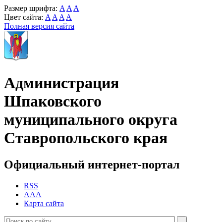
Размер шрифта:
A
A
A
Цвет сайта:
A
A
A
A
Полная версия сайта
Администрация
Шпаковского
муниципального округа
Ставропольского края
Официальный интернет-портал
RSS
AAA
Карта сайта