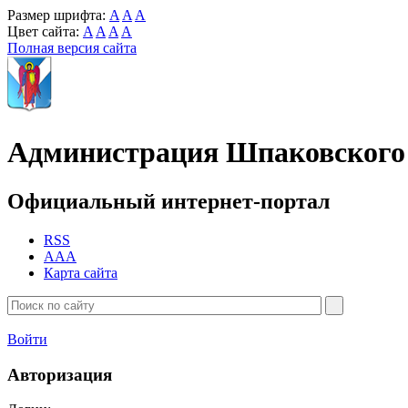
Размер шрифта:
A
A
A
Цвет сайта:
A
A
A
A
Полная версия сайта
Администрация Шпаковского 
Официальный интернет-портал
RSS
AAA
Карта сайта
Войти
Авторизация