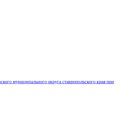
вского муниципального округа ставропольского края при