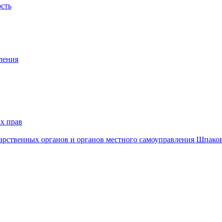
ость
ления
х прав
дарственных органов и органов местного самоуправления Шпако