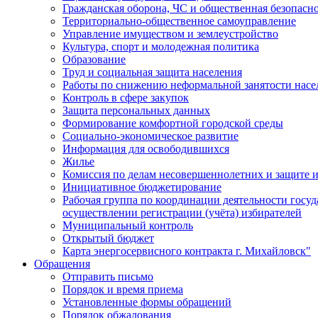
Гражданская оборона, ЧС и общественная безопасн
Территориально-общественное самоуправление
Управление имуществом и землеустройство
Культура, спорт и молодежная политика
Образование
Труд и социальная защита населения
Работы по снижению неформальной занятости насе
Контроль в сфере закупок
Защита персональных данных
Формирование комфортной городской среды
Социально-экономическое развитие
Информация для освободившихся
Жилье
Комиссия по делам несовершеннолетних и защите и
Инициативное бюджетирование
Рабочая группа по координации деятельности госу
осуществлении регистрации (учёта) избирателей
Муниципальный контроль
Открытый бюджет
Карта энергосервисного контракта г. Михайловск"
Обращения
Отправить письмо
Порядок и время приема
Установленные формы обращений
Порядок обжалования