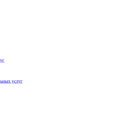
уг
ьных услуг