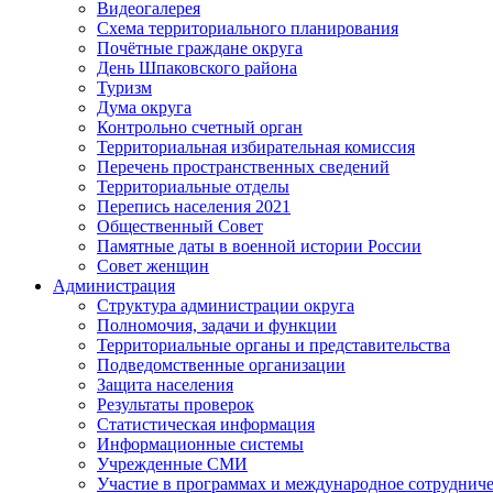
Видеогалерея
Схема территориального планирования
Почётные граждане округа
День Шпаковского района
Туризм
Дума округа
Контрольно счетный орган
Территориальная избирательная комиссия
Перечень пространственных сведений
Территориальные отделы
Перепись населения 2021
Общественный Совет
Памятные даты в военной истории России
Совет женщин
Администрация
Структура администрации округа
Полномочия, задачи и функции
Территориальные органы и представительства
Подведомственные организации
Защита населения
Результаты проверок
Статистическая информация
Информационные системы
Учрежденные СМИ
Участие в программах и международное сотруднич