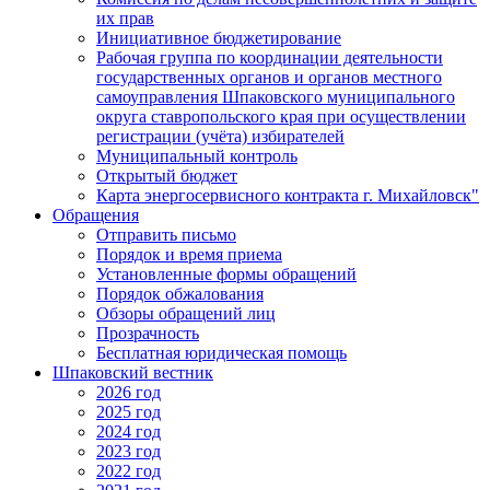
их прав
Инициативное бюджетирование
Рабочая группа по координации деятельности
государственных органов и органов местного
самоуправления Шпаковского муниципального
округа ставропольского края при осуществлении
регистрации (учёта) избирателей
Муниципальный контроль
Открытый бюджет
Карта энергосервисного контракта г. Михайловск"
Обращения
Отправить письмо
Порядок и время приема
Установленные формы обращений
Порядок обжалования
Обзоры обращений лиц
Прозрачность
Бесплатная юридическая помощь
Шпаковский вестник
2026 год
2025 год
2024 год
2023 год
2022 год