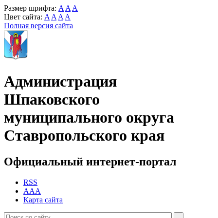
Размер шрифта:
A
A
A
Цвет сайта:
A
A
A
A
Полная версия сайта
Администрация
Шпаковского
муниципального округа
Ставропольского края
Официальный интернет-портал
RSS
AAA
Карта сайта