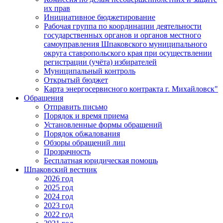
их прав
Инициативное бюджетирование
Рабочая группа по координации деятельности
государственных органов и органов местного
самоуправления Шпаковского муниципального
округа ставропольского края при осуществлении
регистрации (учёта) избирателей
Муниципальный контроль
Открытый бюджет
Карта энергосервисного контракта г. Михайловск"
Обращения
Отправить письмо
Порядок и время приема
Установленные формы обращений
Порядок обжалования
Обзоры обращений лиц
Прозрачность
Бесплатная юридическая помощь
Шпаковский вестник
2026 год
2025 год
2024 год
2023 год
2022 год