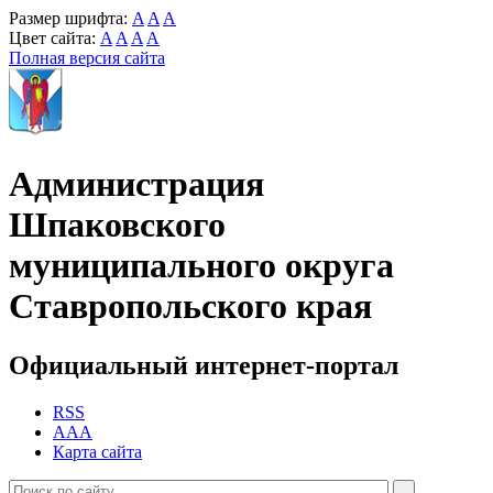
Размер шрифта:
A
A
A
Цвет сайта:
A
A
A
A
Полная версия сайта
Администрация
Шпаковского
муниципального округа
Ставропольского края
Официальный интернет-портал
RSS
AAA
Карта сайта