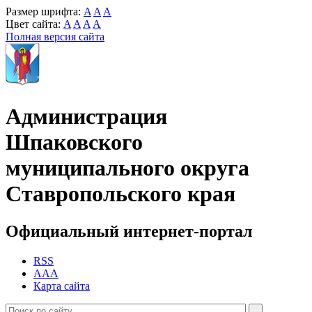
Размер шрифта:
A
A
A
Цвет сайта:
A
A
A
A
Полная версия сайта
Администрация
Шпаковского
муниципального округа
Ставропольского края
Официальный интернет-портал
RSS
AAA
Карта сайта