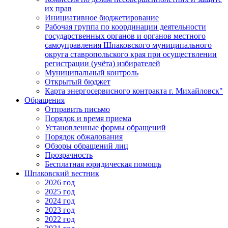
их прав
Инициативное бюджетирование
Рабочая группа по координации деятельности
государственных органов и органов местного
самоуправления Шпаковского муниципального
округа ставропольского края при осуществлении
регистрации (учёта) избирателей
Муниципальный контроль
Открытый бюджет
Карта энергосервисного контракта г. Михайловск"
Обращения
Отправить письмо
Порядок и время приема
Установленные формы обращений
Порядок обжалования
Обзоры обращений лиц
Прозрачность
Бесплатная юридическая помощь
Шпаковский вестник
2026 год
2025 год
2024 год
2023 год
2022 год