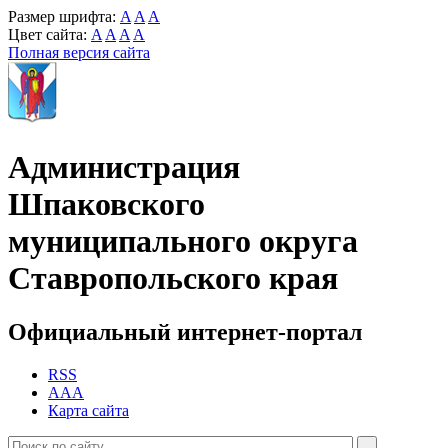
Размер шрифта:
A
A
A
Цвет сайта:
A
A
A
A
Полная версия сайта
Администрация
Шпаковского
муниципального округа
Ставропольского края
Официальный интернет-портал
RSS
AAA
Карта сайта