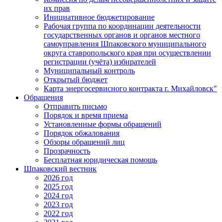
их прав
Инициативное бюджетирование
Рабочая группа по координации деятельности
государственных органов и органов местного
самоуправления Шпаковского муниципального
округа ставропольского края при осуществлении
регистрации (учёта) избирателей
Муниципальный контроль
Открытый бюджет
Карта энергосервисного контракта г. Михайловск"
Обращения
Отправить письмо
Порядок и время приема
Установленные формы обращений
Порядок обжалования
Обзоры обращений лиц
Прозрачность
Бесплатная юридическая помощь
Шпаковский вестник
2026 год
2025 год
2024 год
2023 год
2022 год