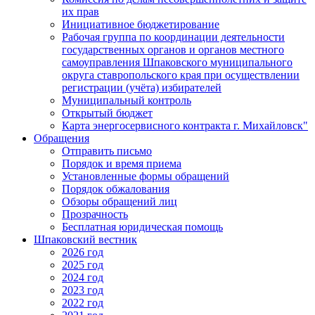
их прав
Инициативное бюджетирование
Рабочая группа по координации деятельности
государственных органов и органов местного
самоуправления Шпаковского муниципального
округа ставропольского края при осуществлении
регистрации (учёта) избирателей
Муниципальный контроль
Открытый бюджет
Карта энергосервисного контракта г. Михайловск"
Обращения
Отправить письмо
Порядок и время приема
Установленные формы обращений
Порядок обжалования
Обзоры обращений лиц
Прозрачность
Бесплатная юридическая помощь
Шпаковский вестник
2026 год
2025 год
2024 год
2023 год
2022 год