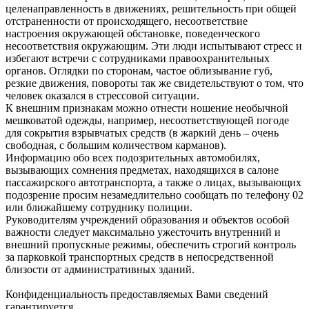
целенаправленность в движениях, решительность при общей
отстраненности от происходящего, несоответствие
настроения окружающей обстановке, поведенческого
несоответствия окружающим. Эти люди испытывают стресс и
избегают встречи с сотрудниками правоохранительных
органов. Оглядки по сторонам, частое облизывание губ,
резкие движения, повороты так же свидетельствуют о том, что
человек оказался в стрессовой ситуации.
К внешним признакам можно отнести ношение необычной
мешковатой одежды, например, несоответствующей погоде
для сокрытия взрывчатых средств (в жаркий день – очень
свободная, с большим количеством карманов).
Информацию обо всех подозрительных автомобилях,
вызывающих сомнения предметах, находящихся в салоне
пассажирского автотранспорта, а также о лицах, вызывающих
подозрение просим незамедлительно сообщать по телефону 02
или ближайшему сотруднику полиции.
Руководителям учреждений образования и объектов особой
важности следует максимально ужесточить внутренний и
внешний пропускные режимы, обеспечить строгий контроль
за парковкой транспортных средств в непосредственной
близости от административных зданий.
Конфиденциальность предоставляемых Вами сведений
гарантируется