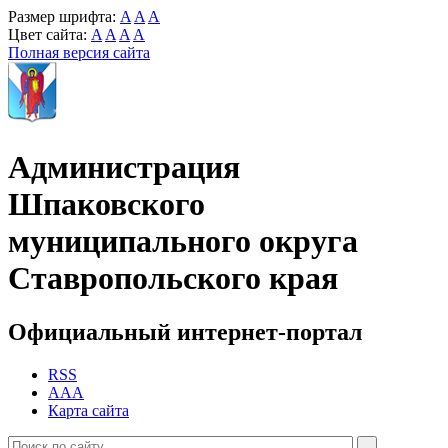
Размер шрифта:
A
A
A
Цвет сайта:
A
A
A
A
Полная версия сайта
Администрация
Шпаковского
муниципального округа
Ставропольского края
Официальный интернет-портал
RSS
AAA
Карта сайта