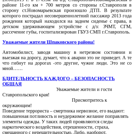
районе 11-го км + 700 метров со стороны г.Ставрополя в
сторону ст.Новомарьевская произошло ДТП. В результате
которого пострадал несовершеннолетний пассажир 2013 года
рождения который находился на заднем сиденье с права, в
детском удерживающем устройстве с д/з: ЗЧМТ, СГМ,
рассечение губы, госпитализирован ГБУЗ СМП г.Ставрополь.
Уважаемые жители Шпаковского района!
Автомобилист, заводя машину в нетрезвом состоянии и
выезжая на дорогу, думает, что к аварии это не приведет. А те
что гибнут на дорогах -это другие, чужие люди. Это не со
мной……
БДИТЕЛЬНОСТЬ КАЖДОГО – БЕЗОПАСНОСТЬ
ОБЩАЯ
Уважаемые жители и гости
Ставропольского края!
Присмотритесь к
окружающим!
Поведение террориста – смертника нервозное, его выдают:
повышенная потливость и неудержимое желание поправлять
элементы одежды. У таких людей проявляются следы
наркотического воздействия, отрешенности, страха,
смешанного с нерешительностью. Либо, наоборот,