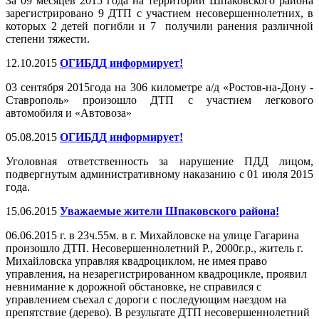
За 09 месяцев 2015 года на территории Шпаковского района
зарегистрировано 9 ДТП с участием несовершеннолетних, в
которых 2 детей погибли и 7 получили ранения различной
степени тяжести.
12.10.2015
ОГИБДД информирует!
03 сентября 2015года на 306 километре а/д «Ростов-на-Дону -
Ставрополь» произошло ДТП с участием легкового
автомобиля и «Автовоза»
05.08.2015
ОГИБДД информирует!
Уголовная ответственность за нарушение ПДД лицом,
подвергнутым административному наказанию с 01 июля 2015
года.
15.06.2015
Уважаемые жители Шпаковского района!
06.06.2015 г. в 23ч.55м. в г. Михайловске на улице Гагарина
произошло ДТП. Несовершеннолетний Р., 2000г.р., житель г.
Михайловска управляя квадроциклом, не имея право
управления, на незарегистрированном квадроцикле, проявил
невнимание к дорожной обстановке, не справился с
управлением съехал с дороги с последующим наездом на
препятствие (дерево). В результате ДТП несовершеннолетний