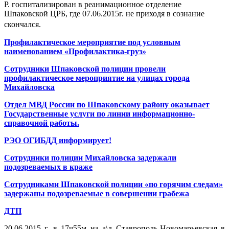
Р. госпитализирован в реанимационное отделение
Шпаковской ЦРБ, где 07.06.2015г. не приходя в сознание
скончался.
Профилактическое мероприятие под условным
наименованием «Профилактика-груз»
Сотрудники Шпаковской полиции провели
профилактическое мероприятие на улицах города
Михайловска
Отдел МВД России по Шпаковскому району оказывает
Государственные услуги по линии информационно-
справочной работы.
РЭО ОГИБДД информирует!
Сотрудники полиции Михайловска задержали
подозреваемых в краже
Сотрудниками Шпаковской полиции «по горячим следам»
задержаны подозреваемые в совершении грабежа
ДТП
20.06.2015 г. в 17ч55м на а\д Ставрополь-Новомарьевская в