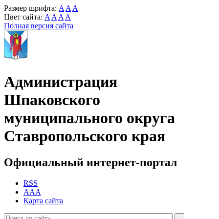
Размер шрифта:
A
A
A
Цвет сайта:
A
A
A
A
Полная версия сайта
Администрация
Шпаковского
муниципального округа
Ставропольского края
Официальный интернет-портал
RSS
AAA
Карта сайта