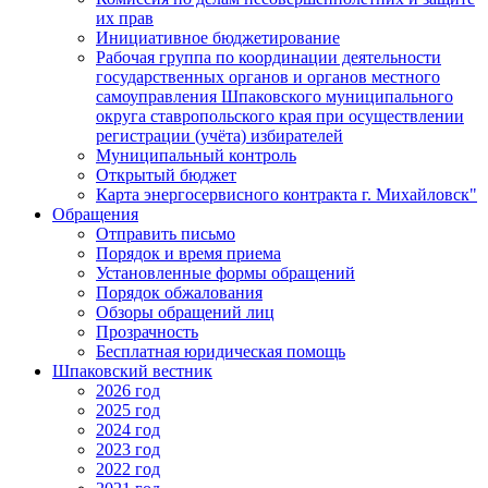
их прав
Инициативное бюджетирование
Рабочая группа по координации деятельности
государственных органов и органов местного
самоуправления Шпаковского муниципального
округа ставропольского края при осуществлении
регистрации (учёта) избирателей
Муниципальный контроль
Открытый бюджет
Карта энергосервисного контракта г. Михайловск"
Обращения
Отправить письмо
Порядок и время приема
Установленные формы обращений
Порядок обжалования
Обзоры обращений лиц
Прозрачность
Бесплатная юридическая помощь
Шпаковский вестник
2026 год
2025 год
2024 год
2023 год
2022 год