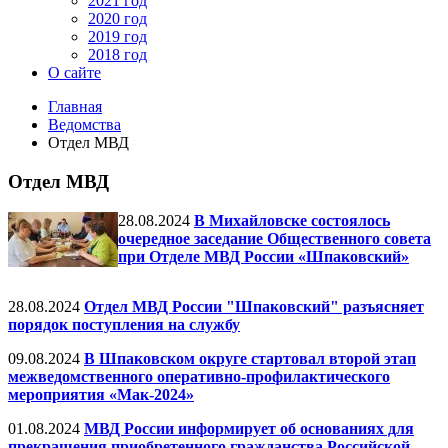
2021 год
2020 год
2019 год
2018 год
О сайте
Главная
Ведомства
Отдел МВД
Отдел МВД
28.08.2024
В Михайловске состоялось
очередное заседание Общественного совета
при Отделе МВД России «Шпаковский»
28.08.2024
Отдел МВД России "Шпаковский" разъясняет
порядок поступления на службу
09.08.2024
В Шпаковском округе стартовал второй этап
межведомственного оперативно-профилактического
мероприятия «Мак-2024»
01.08.2024
МВД России информирует об основаниях для
прекращения приобретенного гражданства Российской