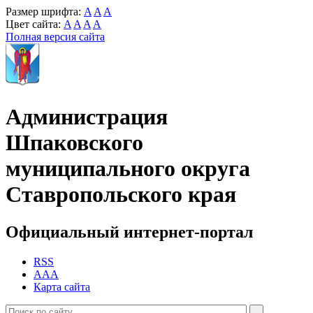
Размер шрифта:
A
A
A
Цвет сайта:
A
A
A
A
Полная версия сайта
Администрация
Шпаковского
муниципального округа
Ставропольского края
Официальный интернет-портал
RSS
AAA
Карта сайта