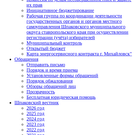
их прав
Инициативное бюджетирование
Рабочая группа по координации деятельности
государственных органов и органов местного
самоуправления Шпаковского муниципального
округа ставропольского края при осуществлении
регистрации (учёта) избирателей
Муниципальный контроль
Открытый бюджет
Карта энергосервисного контракта г. Михайловск"
Обращения
Отправить письмо
Порядок и время приема
Установленные формы обращений
Порядок обжалования
Обзоры обращений лиц
Прозрачность
Бесплатная юридическая помощь
Шпаковский вестник
2026 год
2025 год
2024 год
2023 год
2022 год